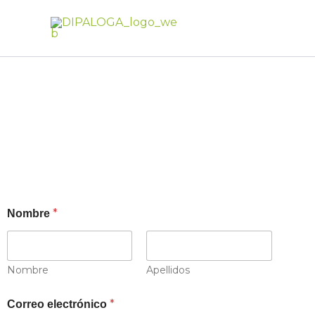
Ir
al
contenido
Contacto
*
Nombre
Nombre
Apellidos
*
Correo electrónico