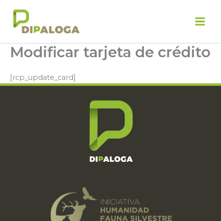
Ir
al
contenido
Modificar tarjeta de crédito
[rcp_update_card]