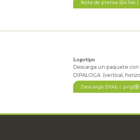
Nota de prensa (64.1kb | 
Logotipo
Descarga un paquete con la
DIPALOGA. (vertical, horizo
Descarga (56kb | .png)