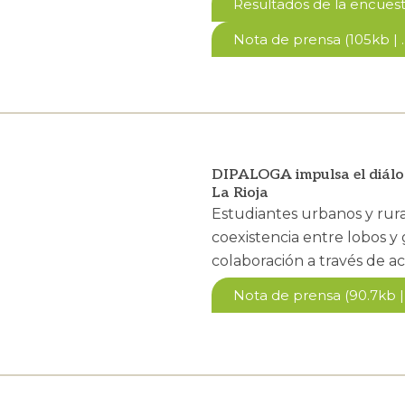
Resultados de la encuesta
Nota de prensa (105kb | .
DIPALOGA impulsa el diálogo
La Rioja
Estudiantes urbanos y rural
coexistencia entre lobos y
colaboración a través de ac
Nota de prensa (90.7kb | 