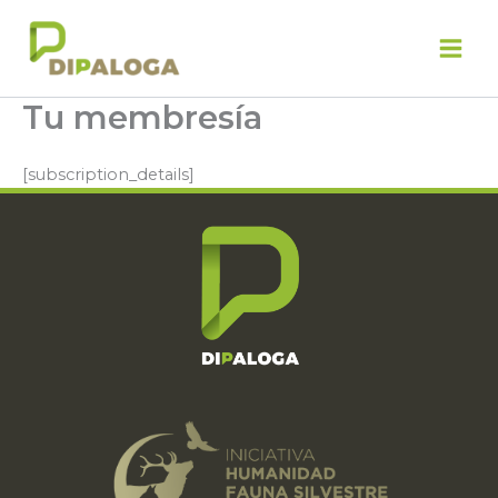
Ir
al
contenido
Tu membresía
[subscription_details]